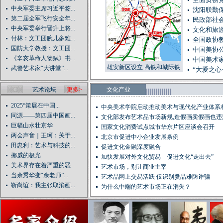
全面贯彻
中央军委主席习近平签...
沈阳联勤
第二届全军飞行安全年...
民政部社会
中央军委举行晋升上将...
文化和旅
付林：文工团腕儿多难...
全国政协教
国防大学教授：文工团...
中国美协
《辛亥革命人物赋》书...
中国美术家
雄安新区设立 高铁和城际铁
武警艺术家“大讲堂”...
“大爱之心
路网已提前规划（图）
艺术论坛
更多>
文化产业
2025“策展在中国...
中央美术学院启动推动美术与现代化产业体系
同源——第四届中国画...
动...
文化部发布艺术品市场新规,造假画卖假画也违
巨幅山水壮京华
国家文化消费试点城市华东片区座谈会召开
两会声音｜王珂：关于...
北京市促进中小企业发展条例
田忠利：艺术与科技的...
促进文化金融深度融合
挪威的极光
加快发展对外文化贸易 促进文化“走出去”
美术界存在着严重的恶...
艺术市场，别让商业主宰
当余秀华变“余老师”...
艺术品网上交易活跃 仅识别赝品难防诈骗
靳尚谊：我主张取消画...
为什么中端的艺术市场正在消失？