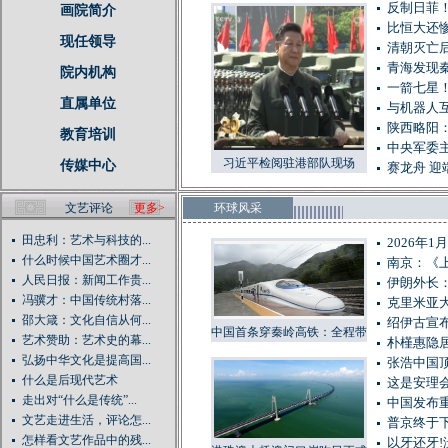
反制日菲
画院简介
比恒大还惨
现任领导
清朝灭亡后
青海发现秦
院内机构
一箭七星
直属单位
与机器人
陕西略阳
教育培训
中央军委
习近平检阅驻港部队现场
传媒中心
赛龙舟 迎
文艺评论
更多>
环球风采
田忠利：艺术与科技的...
2026年
什么时候中国艺术圈才...
南京：《
人民日报：新闻工作贵...
伊朗外长
冯骥才：中国传统村落...
克里米亚大
邵大箴：文化自信从何...
绍伊古宣
中国首条穿秦岭高铁：全程带
艺术赞助：艺术史的幕...
朴槿惠隐居
刹车铺轨，车站大都建在桥上
弘扬中华文化是提高国...
张浩中国
或隧道里
什么是后现代艺术
这是安理
走出对“什么是传统”...
中国发布重
文艺走进生活，评论怎...
普京终于下
怎样看文艺作品中的残...
以牙还牙!