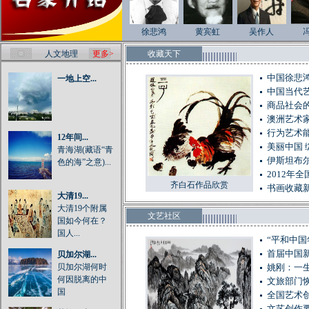
徐悲鸿
黄宾虹
吴作人
人文地理
更多>
收藏天下
中国徐悲
一地上空...
中国当代
商品社会的
澳洲艺术
行为艺术
12年间...
美丽中国 
青海湖(藏语“青
伊斯坦布
色的海”之意)...
2012年
齐白石作品欣赏
书画收藏
大清19...
大清19个附属
文艺社区
国如今何在？
国人...
“平和中
首届中国
贝加尔湖...
贝加尔湖何时
姚刚：一
何因脱离的中
文旅部门
国
全国艺术