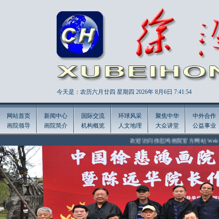
今天是：农历六月廿四 星期四 2026年
8月6日 7:41:56
网站首页
新闻中心
国际交流
环球风采
聚焦中华
中外合作
画院领导
画院简介
机构概览
人文地理
大众讲堂
公益事业
欢迎访问徐悲鸿画院官方网站 Welcome to the offici