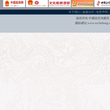
关于我们
|
诚邀合作
|
免责声明
|
版权所有:中國
徐悲鴻畫院
國际
網址:
www.xu-beihong.