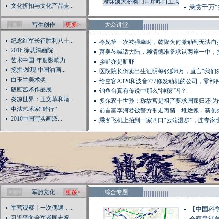
港珠澳大桥澳门口岸昨日正式
文化折扣与文化产品走...
悬赏千万“
交付使用!
写生创作
更多>
大众讲堂
纪念红军长征胜利八十...
令妃第一次被强幸时，乾隆为何激动到无法自
2016.徐悲鸿画院...
萧美琴喊话大陆，赖清德准备承认两岸一中，
艺术中国·年度影响力...
是...
乡野亦是旷野
挖掘·发现.中国油画...
医院院长倒卖出生证明每张赚6万，直言“我们
白玉兰美术奖
死...
给空客A320和波音737修发动机的公司，零部件造
版画艺术作品展
钓鱼台真有传说中那么“神秘”吗？
炎凉世界：王文革和墙...
多尔衮十世孙：称故宫是祖产要求国家归还 为
中法艺术家“黔行”
血...
前首富李河君被警方带走再留一堆烂账：新创
2016中国写实画派...
集...
乘客飞机上拍到一家四口“云端漫步”，连专家
解...
军旅文化
更多>
综合专题
军营观察丨一次偶遇，...
【中国科学
习近平向全军老同志祝...