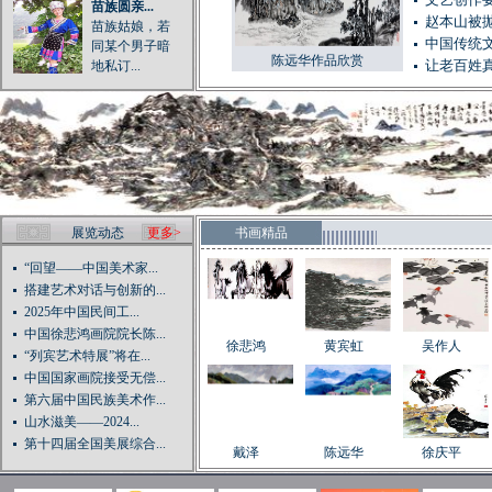
文艺创作
苗族圆亲...
赵本山被
苗族姑娘，若
中国传统
同某个男子暗
陈远华作品欣赏
地私订...
让老百姓
展览动态
更多>
书画精品
“回望——中国美术家...
搭建艺术对话与创新的...
2025年中国民间工...
中国徐悲鸿画院院长陈...
徐悲鸿
黄宾虹
吴作人
“列宾艺术特展”将在...
中国国家画院接受无偿...
第六届中国民族美术作...
山水滋美——2024...
第十四届全国美展综合...
戴泽
陈远华
徐庆平