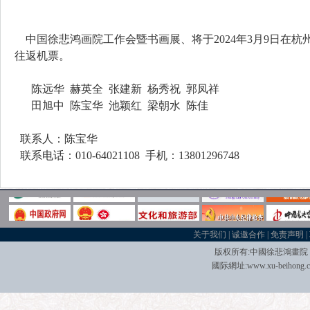
中国徐悲鸿画院工作会暨书画展、将于2024年3月9日在杭
往返机票。
陈远华 赫英全 张建新 杨秀祝 郭凤祥
田旭中 陈宝华 池颖红 梁朝水 陈佳
联系人：陈宝华
联系电话：010-64021108 手机：13801296748
关于我们
|
诚邀合作
|
免责声明
|
版权所有:中國
徐悲鴻畫院
國际
網址:
www.xu-beihong.