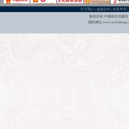
关于我们
|
诚邀合作
|
免责声明
|
版权所有:中國
徐悲鴻畫院
國际
網址:
www.xu-beihong.