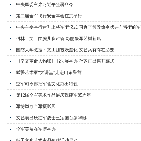
中央军委主席习近平签署命令
第二届全军飞行安全年会在京举行
中央军委举行晋升上将军衔仪式 习近平颁发命令状并向晋衔的
付林：文工团腕儿多难管 彭丽媛军艺树新风
国防大学教授：文工团被妖魔化 文艺兵有存在必要
《辛亥革命人物赋》书法展举办 孙家正出席开幕式
武警艺术家“大讲堂”走进山东警营
空军司令部把军营文化办出特色
第12届全军美术作品展庆祝建军85周年
军博举办全军摄影展
文艺演出庆红军战士王定国百岁华诞
全军美展在军博举办
航天文化艺术主题创作活动启动