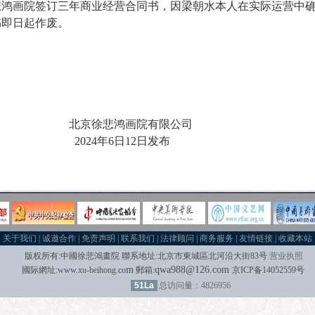
徐悲鸿画院签订三年商业经营合同书，因梁朝水本人在实际运营中
书即日起作废。
画院有限公司
日12日发布
关于我们
|
诚邀合作
|
免责声明
|
联系我们
|
法律顾问
|
商务服务
|
友情链接
|
收藏本站
版权所有:中國
徐悲鴻畫院 聯系地址:北京市東城區北河沿大街83号
营业执照
m
qwa988@126.com
國际
網址:
www.xu-beihong.co
郵箱
:
京ICP备14052559号
51La
总访问量：4826956