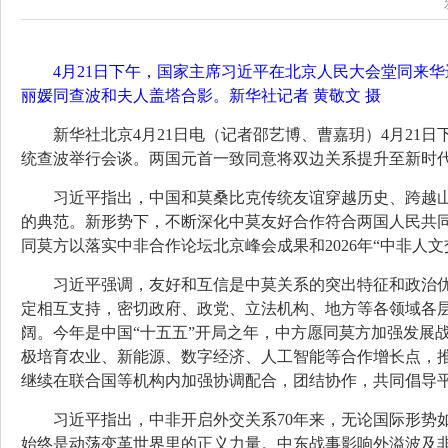
4月21日下午，国家主席习近平在北京人民大会堂同来
丽媛同查波和夫人盖塔合影。新华社记者 黄敬文 摄
新华社北京4月21日电（记者邵艺博、曹嘉玥）4月2
统查波举行会谈。两国元首一致同意将双边关系提升至新时
习近平指出，中国和莫桑比克传统友谊穿越历史、跨越
的典范。新形势下，不断深化中莫友好合作符合两国人民共
同莫方以落实中非合作论坛北京峰会成果和2026年“中非人
习近平强调，友好和互信是中莫关系的突出特征和政治
定相互支持，密切政府、政党、立法机构、地方等各领域各
阔。今年是中国“十五五”开局之年，中方愿同莫方加强发展
极培育农业、新能源、数字经济、人工智能等合作增长点，
继续在联合国等机构内加强协调配合，团结协作，共同倡导
习近平指出，中非开启外交关系70年来，无论国际形势
始终是动荡变革世界里的正义力量。中东战事影响外溢波及