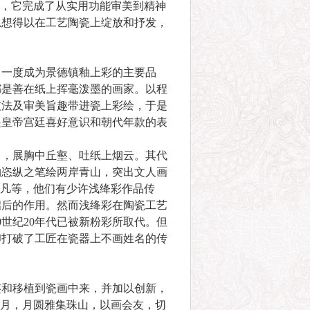
今，它完成了从实用功能审美到精神
思想得以在工艺陶瓷上绽放和抒发，
一度成为景德镇釉上彩的主要品
都是善在纸上挥毫泼墨的画家。以程
技法及审美旨趣带进瓷上彩绘，于是
是皇帝宫廷喜好意识和朝代年款的表
，展胸中丘壑、吐纸上烟云。其代
约恣纵之笔绘两岸青山，突出文人画
大凡等，他们有少许浅绛彩作品传
启后的作用。然而浅绛彩在陶瓷工艺
世纪20年代已被新粉彩所取代。但
印打破了工匠在瓷器上不画姓名的传
和移植到瓷画中来，并加以创新，
望月，月圆雅集珠山，以画会友，切