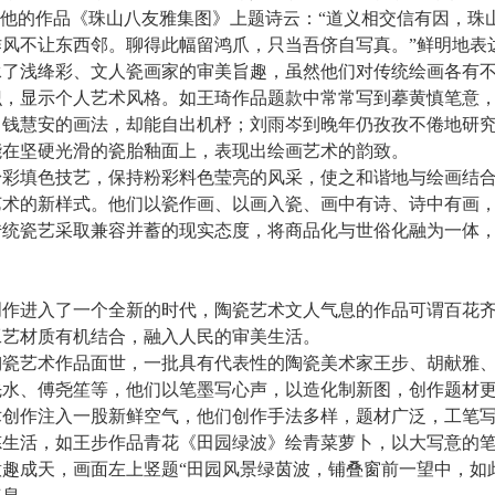
在他的作品《珠山八友雅集图》上题诗云：“道义相交信有因，珠
风不让东西邻。聊得此幅留鸿爪，只当吾侪自写真。”鲜明地表
浅绛彩、文人瓷画家的审美旨趣，虽然他们对传统绘画各有不
识，显示个人艺术风格。如王琦作品题款中常常写到摹黄慎笔意
、钱慧安的画法，却能自出机杼；刘雨岑到晚年仍孜孜不倦地研
能在坚硬光滑的瓷胎釉面上，表现出绘画艺术的韵致。
填色技艺，保持粉彩料色莹亮的风采，使之和谐地与绘画结合
艺术的新样式。他们以瓷作画、以画入瓷、画中有诗、诗中有画
传统瓷艺采取兼容并蓄的现实态度，将商品化与世俗化融为一体
进入了一个全新的时代，陶瓷艺术文人气息的作品可谓百花齐
工艺材质有机结合，融入人民的审美生活。
艺术作品面世，一批具有代表性的陶瓷美术家王步、胡献雅、
先水、傅尧笙等，他们以笔墨写心声，以造化制新图，创作题材
术创作注入一股新鲜空气，他们创作手法多样，题材广泛，工笔
炼生活，如王步作品青花《田园绿波》绘青菜萝卜，以大写意的
趣成天，画面左上竖题“田园风景绿茵波，铺叠窗前一望中，如