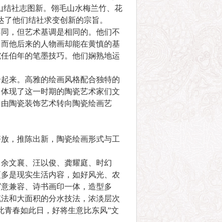
山结社志图新。翎毛山水梅兰竹、花
达了他们结社求变创新的宗旨。
同，但艺术基调是相同的。他们不
，而他后来的人物画却能在黄慎的基
究任伯年的笔墨技巧。他们娴熟地运
起来。高雅的绘画风格配合独特的
，体现了这一时期的陶瓷艺术家们文
，由陶瓷装饰艺术转向陶瓷绘画艺
放，推陈出新，陶瓷绘画形式与工
余文襄、汪以俊、龚耀庭、时幻
更多是现实生活内容，如好风光、农
写意兼容、诗书画印一体，造型多
笔法和大面积的分水技法，浓淡层次
此青春如此日，好将生意比东风”文