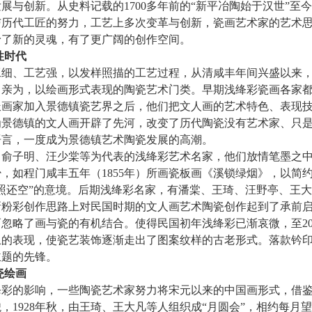
与创新。从史料记载的1700多年前的“新平冶陶始于汉世”至
与历代工匠的努力，工艺上多次变革与创新，瓷画艺术家的艺术
予了新的灵魂，有了更广阔的创作空间。
性时代
、工艺强，以发样照描的工艺过程，从清咸丰年间兴盛以来，
力亲为，以绘画形式表现的陶瓷艺术门类。早期浅绛彩瓷画各家
派画家加入景德镇瓷艺界之后，他们把文人画的艺术特色、表现
为景德镇的文人画开辟了先河，改变了历代陶瓷没有艺术家、只
语言，一度成为景德镇艺术陶瓷发展的高潮。
子明、汪少棠等为代表的浅绛彩艺术名家，他们放情笔墨之中
，如程门咸丰五年（1855年）所画瓷板画《溪锁绿烟》，以简
照还空”的意境。后期浅绛彩名家，有潘棠、王琦、汪野亭、王
新粉彩创作思路上对民国时期的文人画艺术陶瓷创作起到了承前
忽略了画与瓷的有机结合。使得民国初年浅绛彩已渐哀微，至20
上的表现，使瓷艺装饰逐渐走出了图案纹样的古老形式。落款钤
主题的先锋。
瓷绘画
的影响，一些陶瓷艺术家努力将宋元以来的中国画形式，借鉴
，1928年秋，由王琦、王大凡等人组织成“月圆会”，相约每月