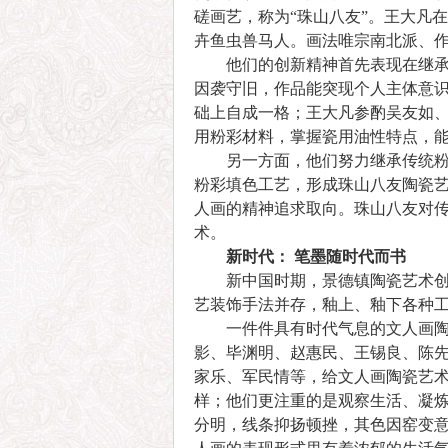
磋画艺，称为“珠山八友”。王大凡
卉鱼虫兽马人。画法唯宗南北派、作
他们的创新精神首先表现在继承了
因袭守旧，作品能突现个人主体意
础上自成一格；王大凡参酌吴友如
用粉彩材料，掌握瓷用油性特点，
另一方面，他们努力继承传统粉彩
粉彩填色工艺，形成珠山八友陶瓷
人画的精神追求取向。珠山八友对
术。
新时代： 笔墨随时代而书
新中国时期，景德镇陶瓷艺术创作
艺装饰手法并存，釉上、釉下各种
一件件具有时代气息的文人画陶瓷
影、毕渊明、赵惠民、王锡良、陈
家乐、军民情等，给文人画陶瓷艺
样；他们更注重的是观察生活、凝
分明，线条抑扬顿挫，其色因窑变意