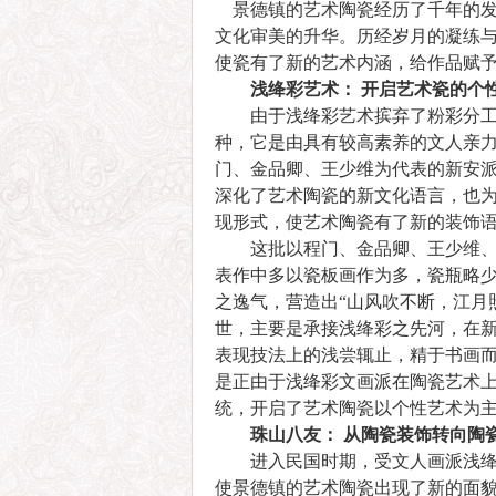
景德镇的艺术陶瓷经历了千年的发展
文化审美的升华。历经岁月的凝练
使瓷有了新的艺术内涵，给作品赋
浅绛彩艺术： 开启艺术瓷的个
由于浅绛彩艺术摈弃了粉彩分工细
种，它是由具有较高素养的文人亲
门、金品卿、王少维为代表的新安
深化了艺术陶瓷的新文化语言，也
现形式，使艺术陶瓷有了新的装饰
这批以程门、金品卿、王少维、俞
表作中多以瓷板画作为多，瓷瓶略少
之逸气，营造出“山风吹不断，江月
世，主要是承接浅绛彩之先河，在
表现技法上的浅尝辄止，精于书画而
是正由于浅绛彩文画派在陶瓷艺术
统，开启了艺术陶瓷以个性艺术为
珠山八友： 从陶瓷装饰转向陶
进入民国时期，受文人画派浅绛彩
使景德镇的艺术陶瓷出现了新的面貌