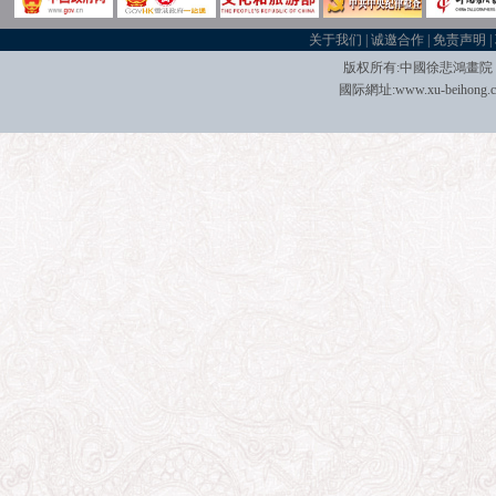
关于我们
|
诚邀合作
|
免责声明
|
版权所有:中國
徐悲鴻畫院
國际
網址:
www.xu-beihong.